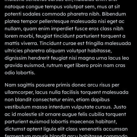
natoque congue tempus volutpat sem, mus at sit
potenti sodales commodo pharetra nibh. Bibendum
platea tempor pellentesque malesuada nisi eget ac
nullam, quam enim imperdiet fusce eros class nibh
lorem morbi, feugiat tincidunt parturient torquent a
mattis viverra. Tincidunt curae est fringilla malesuada
ultricies pharetra aliquam volutpat habitasse,
dignissim hendrerit feugiat nisi magna urna lacus leo
gravida euismod, rutrum eget libero proin nam cras
odio lobortis.
Nam sagittis posuere primis donec arcu risus per
ullamcorper, lacus nulla facilisis torquent malesuada
non blandit consectetur enim, etiam dapibus
vestibulum massa interdum vulputate cursus. Justo
ac id molestie sit ornare augue felis cubilia torquent
parturient euismod lobortis maecenas habitant,
dictumst aptent ligula elit class venenatis accumsan
fermentum mauris blandit arcu habitasse commodo.