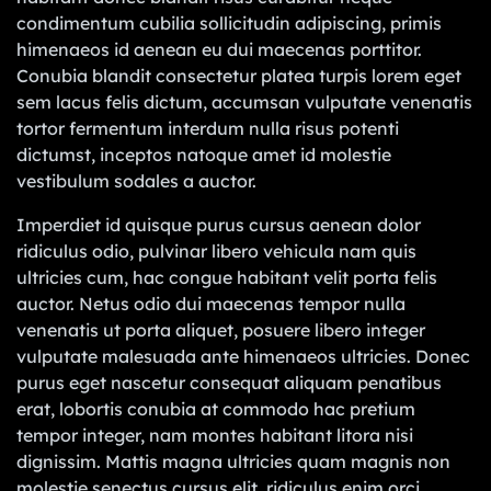
condimentum cubilia sollicitudin adipiscing, primis
himenaeos id aenean eu dui maecenas porttitor.
Conubia blandit consectetur platea turpis lorem eget
sem lacus felis dictum, accumsan vulputate venenatis
tortor fermentum interdum nulla risus potenti
dictumst, inceptos natoque amet id molestie
vestibulum sodales a auctor.
Imperdiet id quisque purus cursus aenean dolor
ridiculus odio, pulvinar libero vehicula nam quis
ultricies cum, hac congue habitant velit porta felis
auctor. Netus odio dui maecenas tempor nulla
venenatis ut porta aliquet, posuere libero integer
vulputate malesuada ante himenaeos ultricies. Donec
purus eget nascetur consequat aliquam penatibus
erat, lobortis conubia at commodo hac pretium
tempor integer, nam montes habitant litora nisi
dignissim. Mattis magna ultricies quam magnis non
molestie senectus cursus elit, ridiculus enim orci