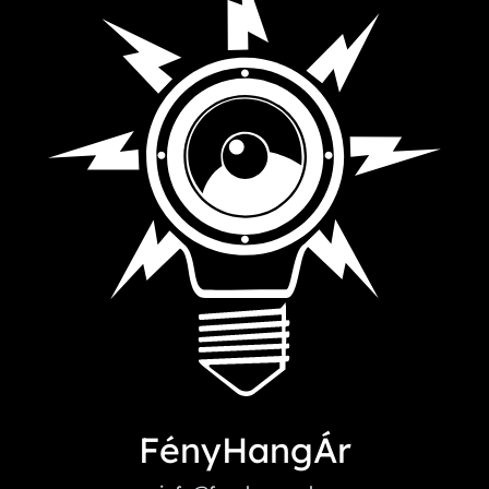
FényHangÁr