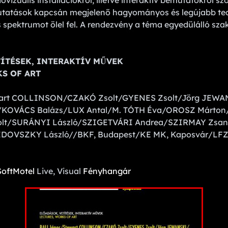
vizuális installációkról, illetve interaktív bemutatókról sz
tatások kapcsán megjelenő hagyományos és legújabb tech
es spektrumot ölel fel. A rendezvény a téma egyedülálló s
ÍTÉSEK, INTERAKTÍV MŰVEK
S OF ART
art COLLINSON/CZAKÓ Zsolt/GYENES Zsolt/Jörg JEWA
KOVÁCS Balázs/LUX Antal/M. TÓTH Éva/OROSZ Márton
olt/SURÁNYI László/SZIGETVÁRI Andrea/SZIRMAY Zsa
IDOVSZKY László//BKF, Budapest/KE MK, Kaposvár/LFZ
SoftMotel
Live, Visual
Fényhangár