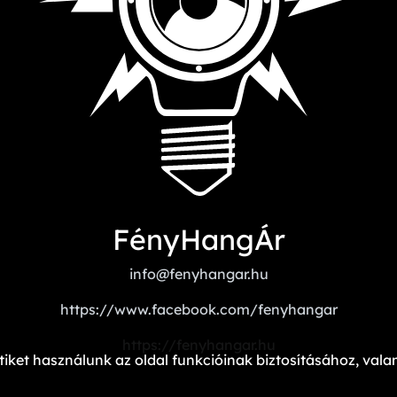
FényHangÁr
info@fenyhangar.hu
https://www.facebook.com/fenyhangar
https://fenyhangar.hu
iket használunk az oldal funkcióinak biztosításához, val