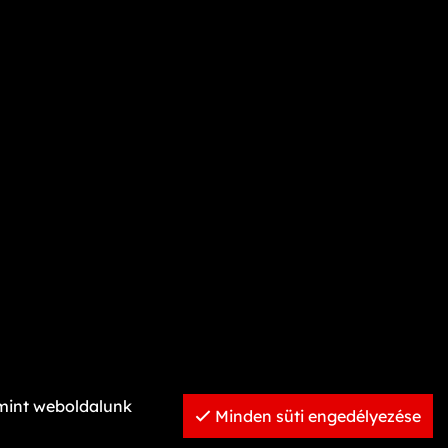
amint weboldalunk
Minden süti engedélyezése