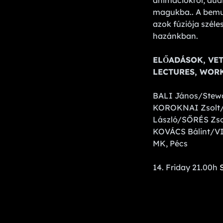
animációkról, audio
magukba.. A bemu
azok fúziója szél
hazánkban.
ELŐADÁSOK, VET
LECTURES, WORK
BALI János/Stew
KOROKNAI Zsolt/
László/SŐRÉS Zs
KOVÁCS Bálint/V
MK, Pécs
14. Friday 21.00h