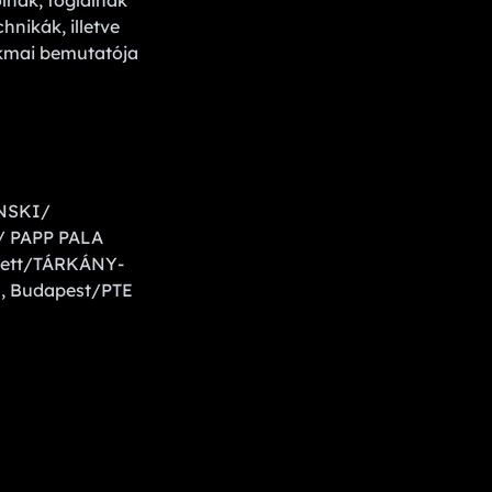
ólnak, foglalnak
nikák, illetve
zakmai bemutatója
NSKI/
/ PAPP PALA
nett/TÁRKÁNY-
, Budapest/PTE