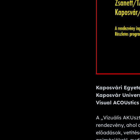
Kaposvári Egyete
Kaposvár Univers
Visual ACOUstic
A „Vizuális AKUszt
rendezvény, ahol 
előadások, vetítés