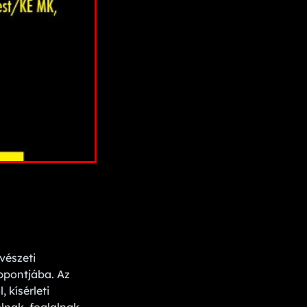
vészeti
ppontjába. Az
 kísérleti