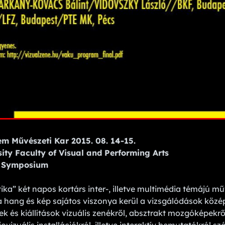
m Művészeti Kar 2015. 08. 14-15.
ity Faculty of Visual and Performing Arts
s Symposium
ika” két napos kortárs inter-, illetve multimédia témájú mű
a hang és kép sajátos viszonya kerül a vizsgálódások közé
ek és kiállítások vizuális zenékről, absztrakt mozgóképekről,