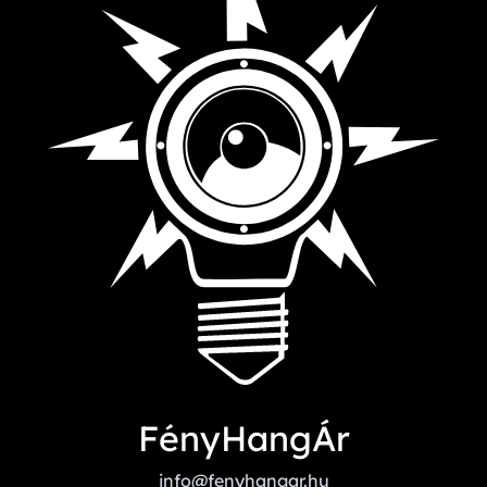
FényHangÁr
info@fenyhangar.hu