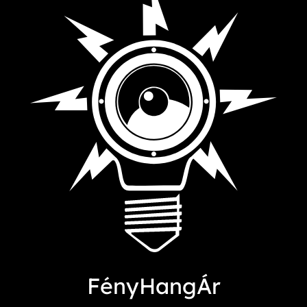
FényHangÁr