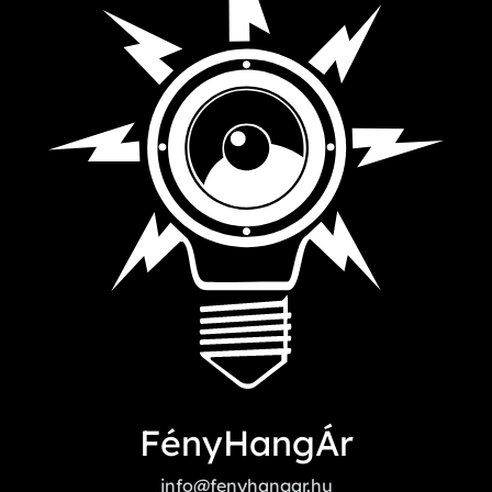
FényHangÁr
info@fenyhangar.hu