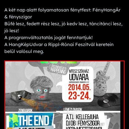
A két nap alatt folyamatosan fénytfest: FényHangÁr
& fényszigor
Büfé lesz, fedett rész lesz, jó kedv lesz, táncitánci lesz,
jó lesz!
A programváltoztatás jogát fenntartjuk!
A HangKépUdvar a Rippl-Rónai Feszitvál keretein
belül valósul meg.