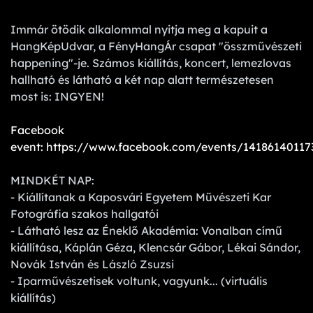
Immár ötödik alkalommal nyitja meg a kapuit a
HangKépUdvar, a FényHangÁr csapat "összművészeti
happening"-je. Számos kiállítás, koncert, lemezlovas
hallható és látható a két nap alatt természetesen
most is: INGYEN!
Facebook
event: https://www.facebook.com/events/14186140117
MINDKÉT NAP:
- Kiállítanak a Kaposvári Egyetem Művészeti Kar
Fotográfia szakos hallgatói
- Látható lesz az Éneklő Akadémia: Vonalban című
kiállítása, Káplán Géza, Klencsár Gábor, Lékai Sándor,
Novák István és László Zsuzsi
- Iparművészetisek voltunk, vagyunk... (virtuális
kiállítás)