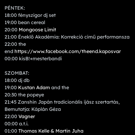
PÉNTEK:
18:00 fényszigor dj set
19:00 bean cereal
20:00
Mongoose Limit
21:00 Éneklő Akadémia: Korrekció című performansza
22:00 the
end
https://www.facebook.com/theend.kaposvar
00:00 kisB!+mesterbandi
SZOMBAT:
18:00 dj db
19:00
Kustan Adam
and the
20:30 the popeye
21:45 Zanshin Japán tradicionális íjász szertartás,
Bemutatja: Káplán Géza
22:00
Vagner
00:00 a.t.i.
01:00
Thomas Kelle & Martin Juha