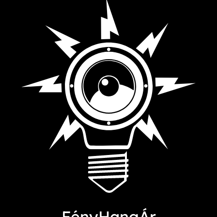
FényHangÁr