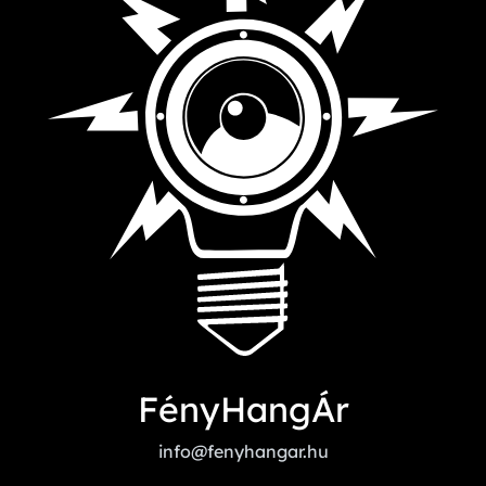
FényHangÁr
info@fenyhangar.hu